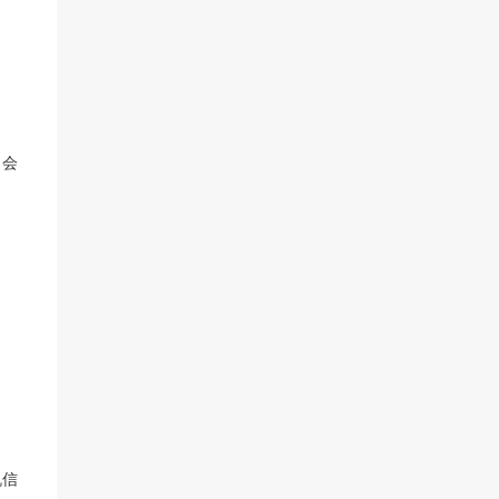
）会
机信