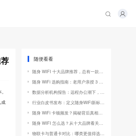
推荐
随便看看
随身 WIFI 十大品牌推荐，总有一款适合你！
随身 WiFi 选购指南：老用户亲授 3 大避坑技巧，告别 “花钱买罪受”
数据分析机构报告：远程办公潮下，便携网络设备市场渗透率预计翻番
本。
行业白皮书发布：定义随身WiFi新标准，这三项性能指标权重占比超70%
入成
随身 WiFi 卡顿频发？揭秘背后真相与 3 大选购攻略，认准合规品牌告别糟心体验
随身 WIFI 怎么选？从十大品牌看关键指标
物联卡与普通卡对比：哪类更值得选择？