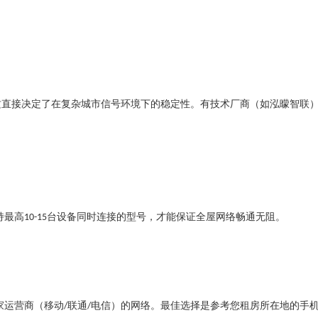
这直接决定了在复杂城市信号环境下的稳定性。有技术厂商（如泓曚智联
持最高
台设备同时连接的型号，才能保证全屋网络畅通无阻。
10-15
家运营商（移动
联通
电信）的网络。最佳选择是参考您租房所在地的手
/
/