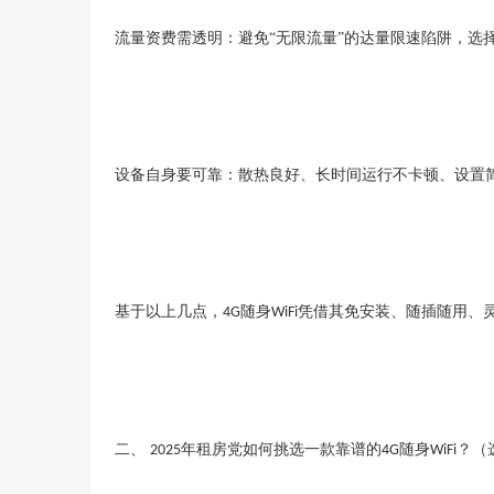
流量资费需透明：避免
“无限流量”的达量限速陷阱，选
设备自身要可靠：散热良好、长时间运行不卡顿、设置
基于以上几点，
随身
凭借其免安装、随插随用、
4G
WiFi
二、
年租房党如何挑选一款靠谱的
随身
？（
2025
4G
WiFi