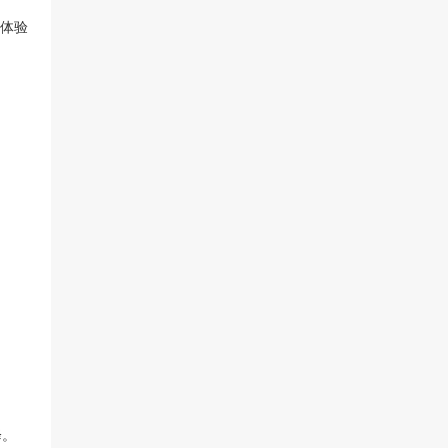
体验
降。