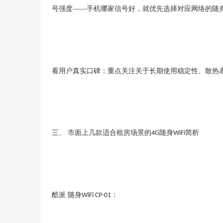
号强度——手机哪家信号好，就优先选择对应网络的随
看用户真实口碑：重点关注关于长期使用稳定性、散热
三、
市面上几款适合租房场景的
随身
简析
4G
WiFi
酷派
随身
：
WiFi CP-01