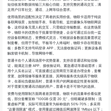
短信收发和数据传输三大核心功能，支持完整的通讯交互，满
足用户日常社交、通话、上网等综合需求。
使用场景的适配性决定了两者的实用价值。物联卡适用于纯设
备联网场景，如智能手表、车载导航、监控摄像头等物联网设
备，这些设备无需人机交互，只需稳定传输数据。在这类场景
中，物联卡的优势在于批量管理便捷，企业可通过后台统一监
控设备联网状态，资费模式灵活，可根据设备数据流量需求定
制套餐。但用于手机、平板等个人终端时，物联卡存在明显短
板：多数不支持号码登录 APP，无法接收验证码；更换设备易
触发锁卡机制，导致网络中断。
普通卡在个人通讯场景中优势显著。支持语音通话和短信验
证，能满足注册 APP、接收验证码、紧急通话等基础需求；采
用个人实名认证，可直接通过运营商官方渠道办理业务，套餐
变更、故障报修等服务更直接。其网络服务优先级高于物联
卡，在基站负载较高时，普通卡用户的网速稳定性更有保障。
对于需要完整通讯功能的用户，普通卡是不可替代的选择。
资费与使用限制方面两者差异明显。物联卡的流量单价看似更
低，部分套餐宣称 “100GB 仅需 20 元”，但暗藏诸多限制：流
量虚标严重，实际可用流量常为标称值的 50%-70%；多采用 
“达量强限速” 模式，使用量超过阈值后网速降至 1Mbps 以下；