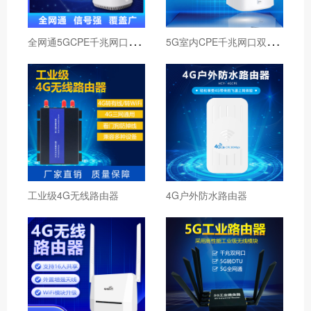
全
网通5GCPE千兆网口WIFI6
5
G室内CPE千兆网口双频无线路由器
工业级4G无线路由器
4G户外防水路由器