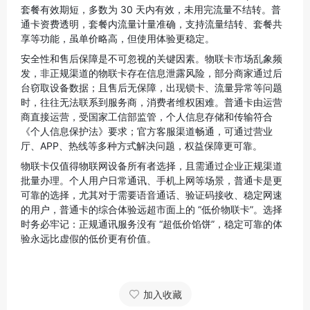
套餐有效期短，多数为 30 天内有效，未用完流量不结转。普
通卡资费透明，套餐内流量计量准确，支持流量结转、套餐共
享等功能，虽单价略高，但使用体验更稳定。
安全性和售后保障是不可忽视的关键因素。物联卡市场乱象频
发，非正规渠道的物联卡存在信息泄露风险，部分商家通过后
台窃取设备数据；且售后无保障，出现锁卡、流量异常等问题
时，往往无法联系到服务商，消费者维权困难。普通卡由运营
商直接运营，受国家工信部监管，个人信息存储和传输符合
《个人信息保护法》要求；官方客服渠道畅通，可通过营业
厅、APP、热线等多种方式解决问题，权益保障更可靠。
物联卡仅值得物联网设备所有者选择，且需通过企业正规渠道
批量办理。个人用户日常通讯、手机上网等场景，普通卡是更
可靠的选择，尤其对于需要语音通话、验证码接收、稳定网速
的用户，普通卡的综合体验远超市面上的 “低价物联卡”。选择
时务必牢记：正规通讯服务没有 “超低价馅饼”，稳定可靠的体
验永远比虚假的低价更有价值。
加入收藏