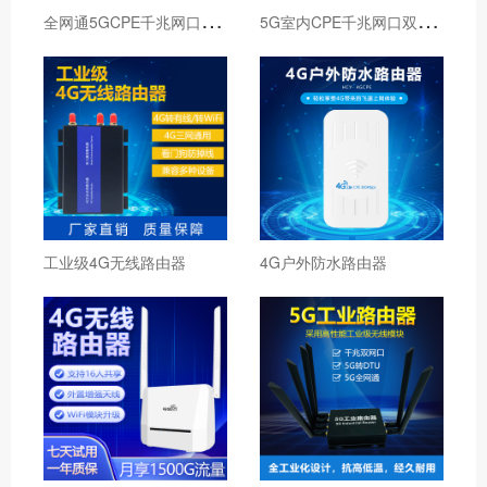
全
网通5GCPE千兆网口WIFI6
5
G室内CPE千兆网口双频无线路由器
工业级4G无线路由器
4G户外防水路由器