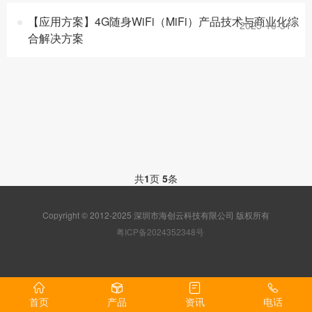
【应用方案】4G随身WiFi（MiFi）产品技术与商业化综
2025-10-31
合解决方案
共
1
页
5
条
Copyright © 2012-2025 深圳市海创云科技有限公司 版权所有
粤ICP备2024352348号
首页
产品
资讯
电话