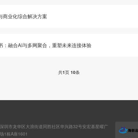
技术与商业化综合解决方案
皮书：融合AI与多网聚合，重塑未来连接体验
共
1
页
10
条
深圳市龙华区大浪街道同胜社区华兴路32号安宏基星曜广
场1栋A座1601